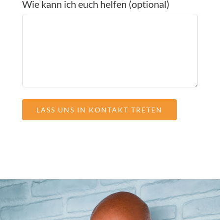
Wie kann ich euch helfen (optional)
leer.
Bitte
lasse
dieses
Feld
leer.